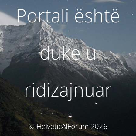
Portali është
duke u
ridizajnuar
© HelveticAlForum 2026