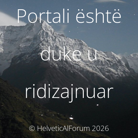
Portali është
duke u
ridizajnuar
© HelveticAlForum 2026