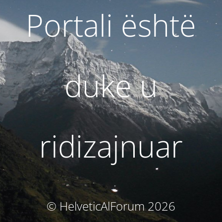
Portali është
duke u
ridizajnuar
© HelveticAlForum 2026