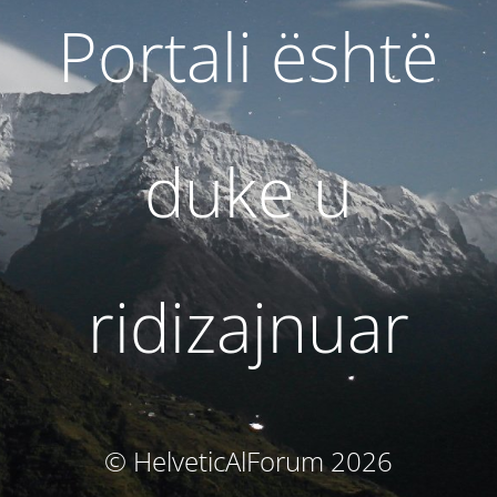
Portali është
duke u
ridizajnuar
© HelveticAlForum 2026