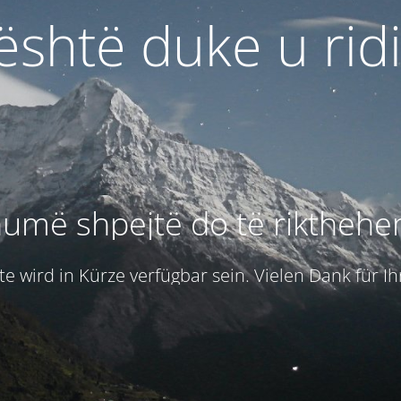
 është duke u rid
umë shpejtë do të rikthehe
e wird in Kürze verfügbar sein. Vielen Dank für I