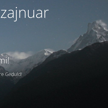
izajnuar
mi!
hre Geduld!