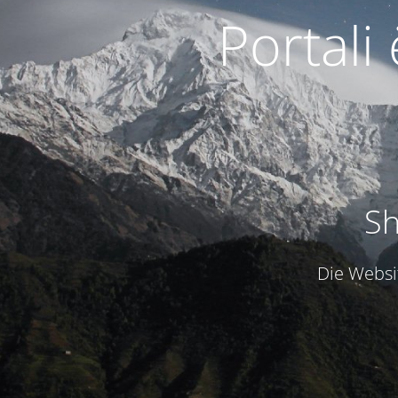
Portali
Sh
Die Websit