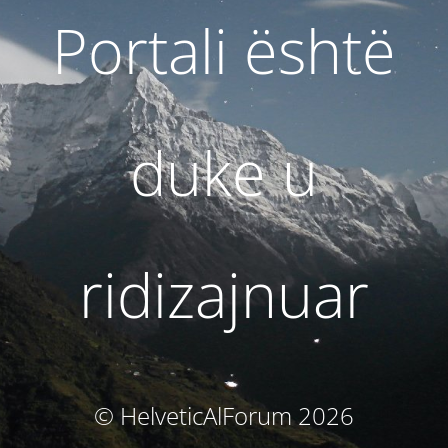
Portali është
duke u
ridizajnuar
© HelveticAlForum 2026