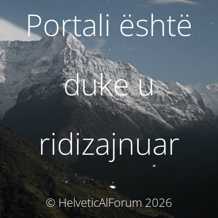
Portali është
duke u
ridizajnuar
© HelveticAlForum 2026