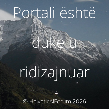
Portali është
duke u
ridizajnuar
© HelveticAlForum 2026