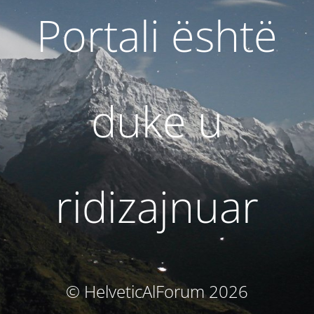
Portali është
duke u
ridizajnuar
© HelveticAlForum 2026