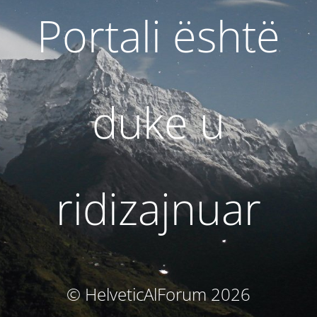
Portali është
duke u
ridizajnuar
© HelveticAlForum 2026