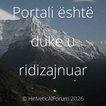
Portali është
duke u
ridizajnuar
© HelveticAlForum 2026