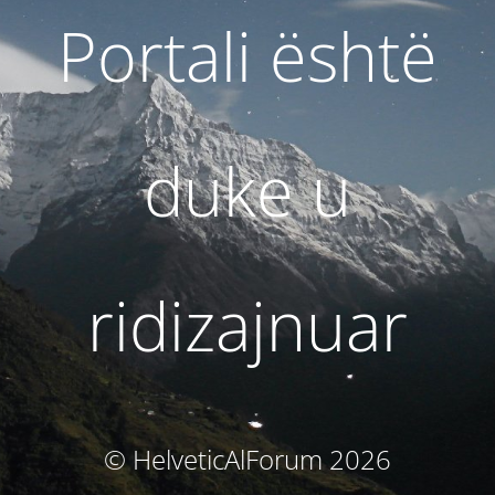
Portali është
duke u
ridizajnuar
© HelveticAlForum 2026