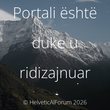
Portali është
duke u
ridizajnuar
© HelveticAlForum 2026