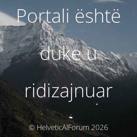
Portali është
duke u
ridizajnuar
© HelveticAlForum 2026