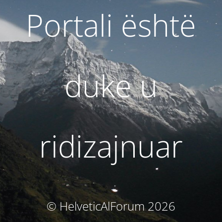
Portali është
duke u
ridizajnuar
© HelveticAlForum 2026