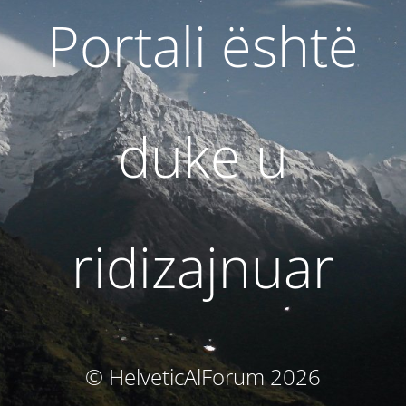
Portali është
duke u
ridizajnuar
© HelveticAlForum 2026