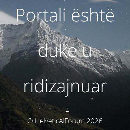
Portali është
duke u
ridizajnuar
© HelveticAlForum 2026