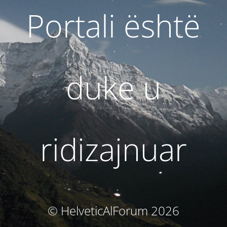
Portali është
duke u
ridizajnuar
© HelveticAlForum 2026