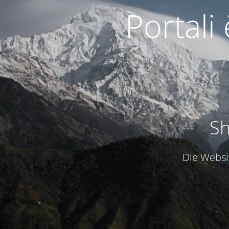
Portali
Sh
Die Websit