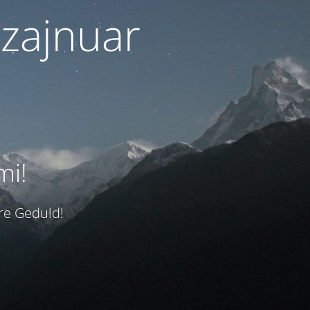
izajnuar
mi!
hre Geduld!