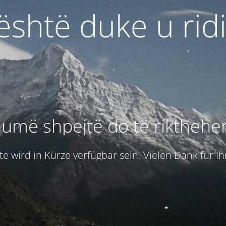
 është duke u rid
umë shpejtë do të rikthehe
e wird in Kürze verfügbar sein. Vielen Dank für I