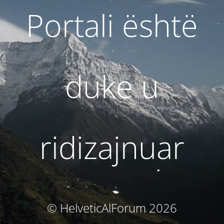
Portali është
duke u
ridizajnuar
© HelveticAlForum 2026