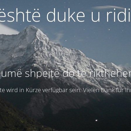
 është duke u rid
umë shpejtë do të rikthehe
e wird in Kürze verfügbar sein. Vielen Dank für I