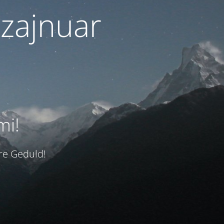
izajnuar
mi!
hre Geduld!