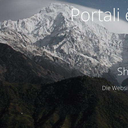
Portali
Sh
Die Websit