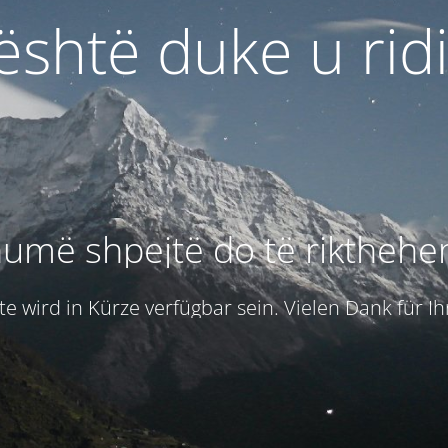
 është duke u rid
umë shpejtë do të rikthehe
e wird in Kürze verfügbar sein. Vielen Dank für I