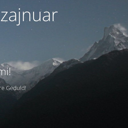
izajnuar
mi!
hre Geduld!