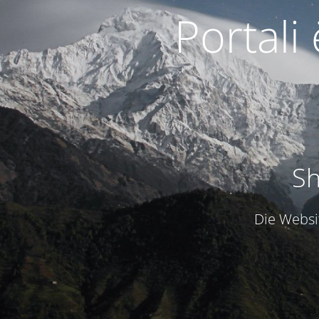
Portali
Sh
Die Websit