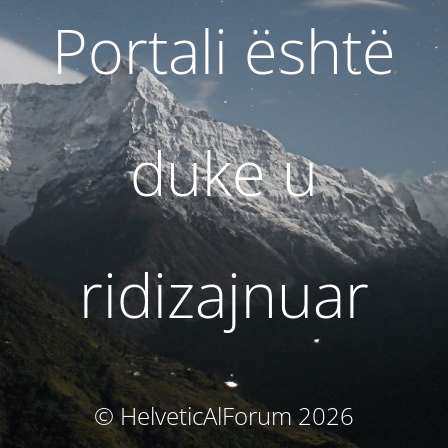
Portali është
duke u
ridizajnuar
© HelveticAlForum 2026