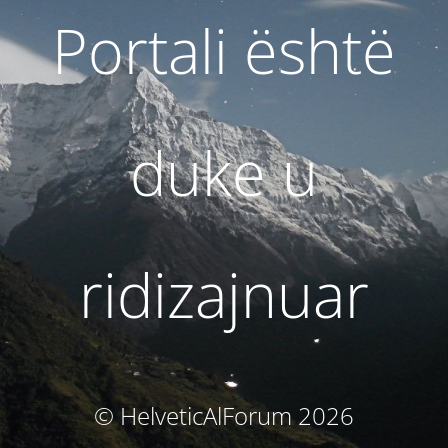
Portali është
duke u
ridizajnuar
© HelveticAlForum 2026