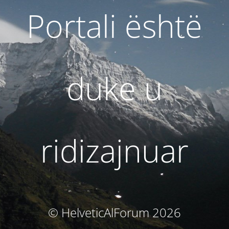
Portali është
duke u
ridizajnuar
© HelveticAlForum 2026