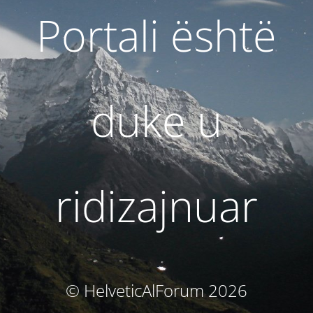
Portali është
duke u
ridizajnuar
© HelveticAlForum 2026