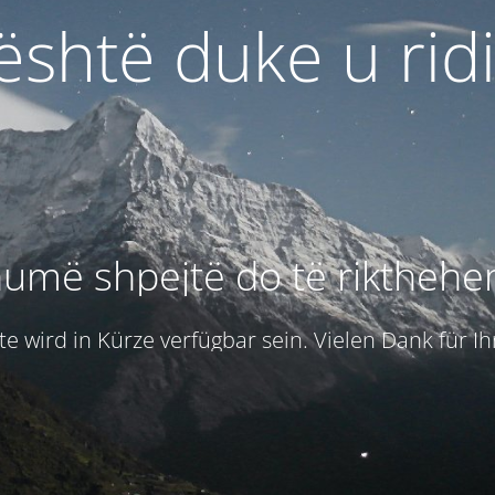
 është duke u rid
umë shpejtë do të rikthehe
e wird in Kürze verfügbar sein. Vielen Dank für I