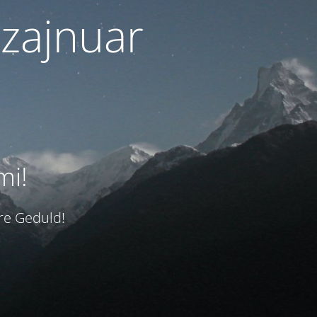
izajnuar
mi!
hre Geduld!