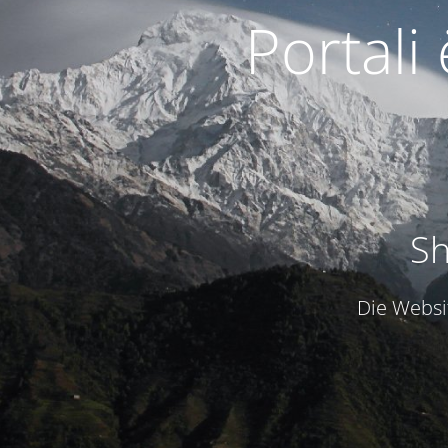
Portali
Sh
Die Websit