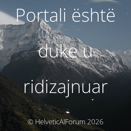
Portali është
duke u
ridizajnuar
© HelveticAlForum 2026