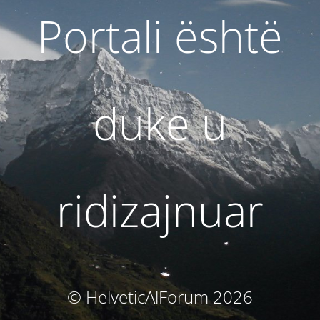
Portali është
duke u
ridizajnuar
© HelveticAlForum 2026