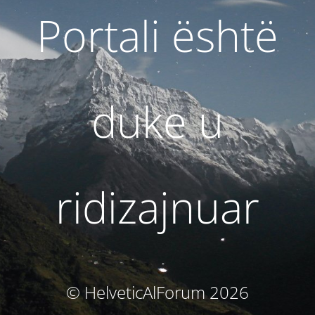
Portali është
duke u
ridizajnuar
© HelveticAlForum 2026