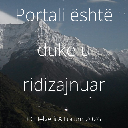
Portali është
duke u
ridizajnuar
© HelveticAlForum 2026