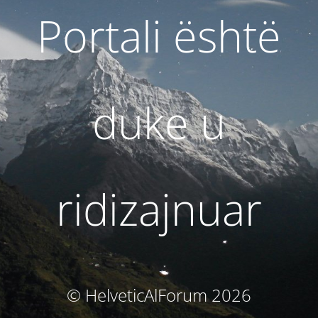
Portali është
duke u
ridizajnuar
© HelveticAlForum 2026