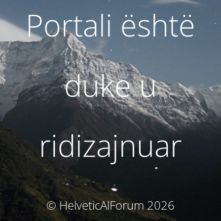
Portali është
duke u
ridizajnuar
© HelveticAlForum 2026