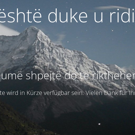
 është duke u rid
umë shpejtë do të rikthehe
e wird in Kürze verfügbar sein. Vielen Dank für I