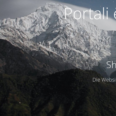
Portali
Sh
Die Websit