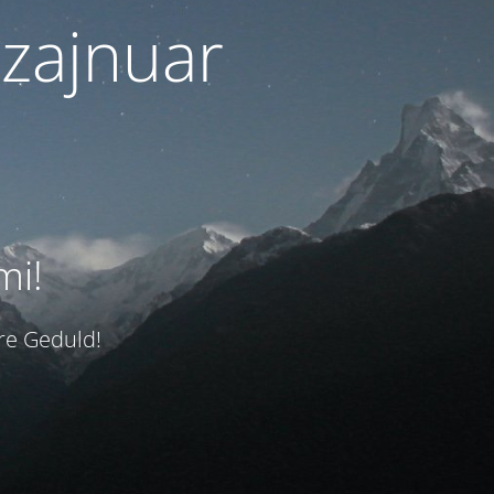
izajnuar
mi!
hre Geduld!