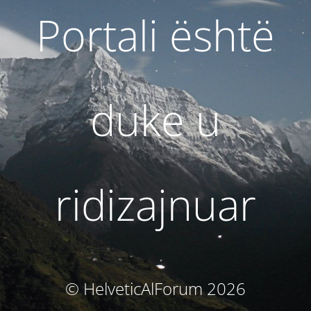
Portali është
duke u
ridizajnuar
© HelveticAlForum 2026