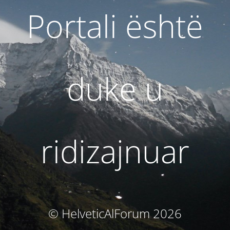
Portali është
duke u
ridizajnuar
© HelveticAlForum 2026