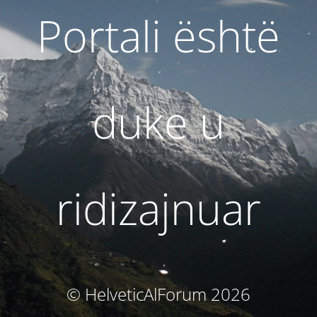
Portali është
duke u
ridizajnuar
© HelveticAlForum 2026