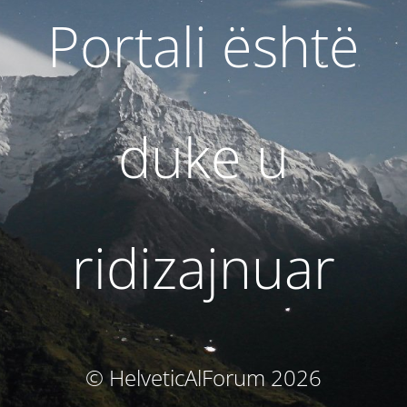
Portali është
duke u
ridizajnuar
© HelveticAlForum 2026