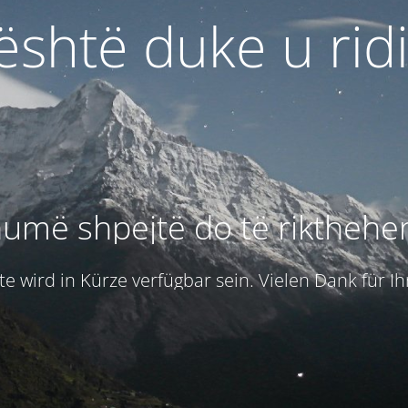
 është duke u rid
umë shpejtë do të rikthehe
e wird in Kürze verfügbar sein. Vielen Dank für I