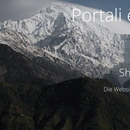
Portali
Sh
Die Websit