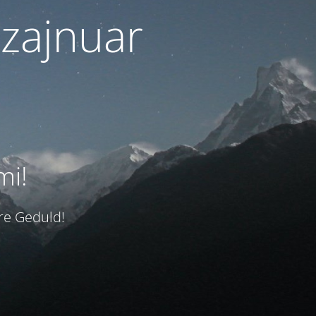
izajnuar
mi!
hre Geduld!