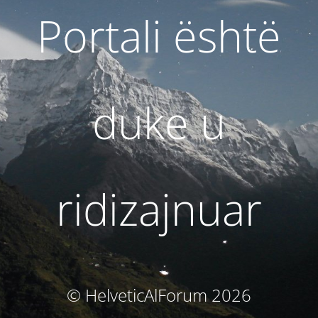
Portali është
duke u
ridizajnuar
© HelveticAlForum 2026