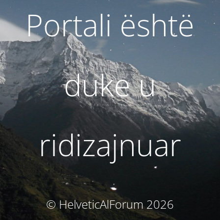
Portali është
duke u
ridizajnuar
© HelveticAlForum 2026