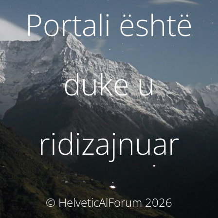
Portali është
duke u
ridizajnuar
© HelveticAlForum 2026